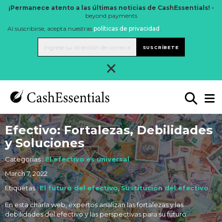
¡Permanece atento a las últimas noticias de CashEssentials! -
beyond payments
Al suscribirse, acepta nuestras
políticas de privacidad
.
SUSCRÍBETE
×
Efectivo: Fortalezas, Debilidades
y Soluciones
Categorías :
El efectivo es universal
March 7, 2022
Etiquetas :
El futuro del efectivo
,
Sustitución del efectivo
En esta charla web, expertos analizan las fortalezas y las
debilidades del efectivo y las perspectivas para su futuro.