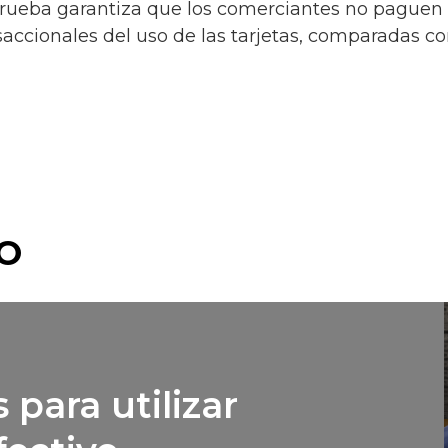
a prueba garantiza que los comerciantes no paguen 
saccionales del uso de las tarjetas, comparadas con
O
 para utilizar