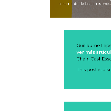
al aumento de las comisiones.
Guillaume Lep
ver más artícu
Chair, CashEsse
This post is als