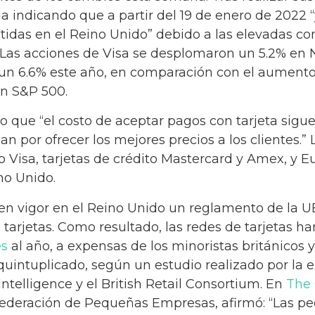
ma indicando que a partir del 19 de enero de 2022
itidas en el Reino Unido” debido a las elevadas c
. Las acciones de Visa se desplomaron un 5.2% en 
un 6.6% este año, en comparación con el aumento
ón S&P 500.
 que “el costo de aceptar pagos con tarjeta sigu
n por ofrecer los mejores precios a los clientes.” 
to Visa, tarjetas de crédito Mastercard y Amex, y E
no Unido.
 en vigor en el Reino Unido un reglamento de la U
 tarjetas. Como resultado, las redes de tarjetas 
es
al año, a expensas de los minoristas británicos 
quintuplicado, según un estudio realizado por la
telligence y el British Retail Consortium. En
The
 Federación de Pequeñas Empresas, afirmó: “Las p