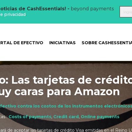
oticias de CashEssentials! -
beyond payments
de privacidad
.
RTAL DE EFECTIVO
INICIATIVAS
SOBRE CASHESSENTI
: Las tarjetas de crédit
uy caras para Amazon
efectivo contra los costos de los instrumentos electrónico
tas :
Costs of payments
,
Credit card
,
Online payments
á de aceptar las tarjetas de crédito Visa emitidas en el Reino 