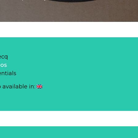
ecq
los
ntials
o available in: