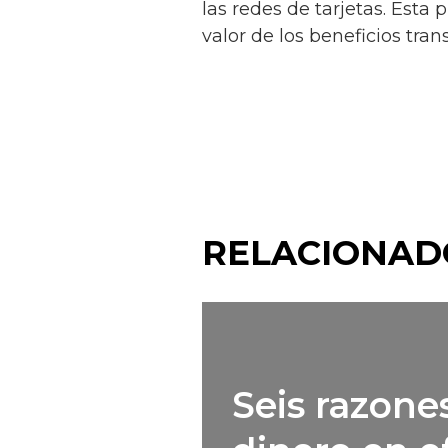
las redes de tarjetas. Est
valor de los beneficios tran
RELACIONAD
Seis razones