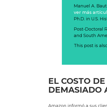
Manuel A. Bauti
ver más artícu
Ph.D. in U.S. Hi
Post-Doctoral 
and South Ameri
This post is als
EL COSTO DE
DEMASIADO 
Amazon informó a sus clien