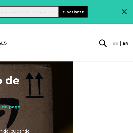
×
SUSCRÍBETE
ALS
ES
EN
o de
s de pago
Unido, culpando