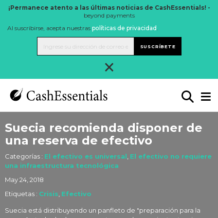
¡Permanece atento a las últimas noticias de CashEssentials! -
beyond payments
Al suscribirse, acepta nuestras
políticas de privacidad
.
SUSCRÍBETE
×
Suecia recomienda disponer de
una reserva de efectivo
Categorías :
El efectivo es universal
,
El efectivo no requiere
una infraestructura tecnológica
May 24, 2018
Etiquetas :
Crisis
,
Efectivo
Suecia está distribuyendo un panfleto de "preparación para la