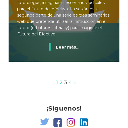
futurólogos, imaginarán escenarios radicales
para el futuro del efectivo. La sesión es la
segunda parte de una serie de tres seminarios
web que pretende utilizar la instrucción en el
futuro (o Futures Literacy) para imaginar el
Futuro del Efectivo.
Leer más...
«
1
2
3
4
»
¡Síguenos!