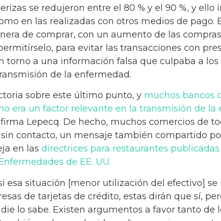
erizas se redujeron entre el 80 % y el 90 %, y ello 
como en las realizadas con otros medios de pago. 
era de comprar, con un aumento de las compras o
mitírselo, para evitar las transacciones con presen
en torno a una información falsa que culpaba a los
 transmisión de la enfermedad.
toria sobre este último punto, y
muchos bancos c
o era un factor relevante en la transmisión de l
 afirma Lepecq. De hecho, muchos comercios de 
os sin contacto, un mensaje también compartido po
eja en las
directrices para restaurantes publicadas 
 Enfermedades de EE. UU.
i esa situación [menor utilización del efectivo] 
sas de tarjetas de crédito, estas dirán que sí, pe
die lo sabe. Existen argumentos a favor tanto de 