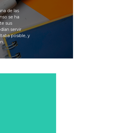
na de las
enso se ha
te sus
dían servir
taba posible, y
n.