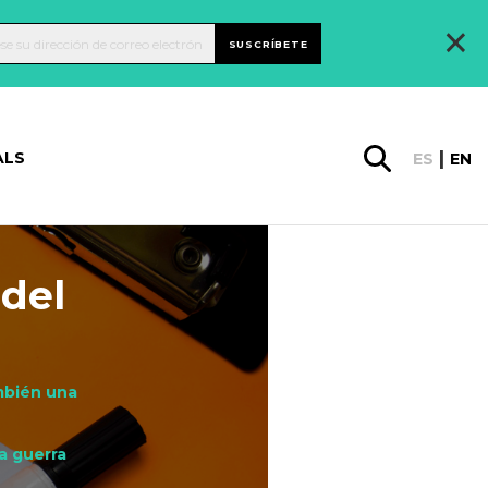
×
SUSCRÍBETE
ALS
ES
EN
 del
ambién una
a guerra