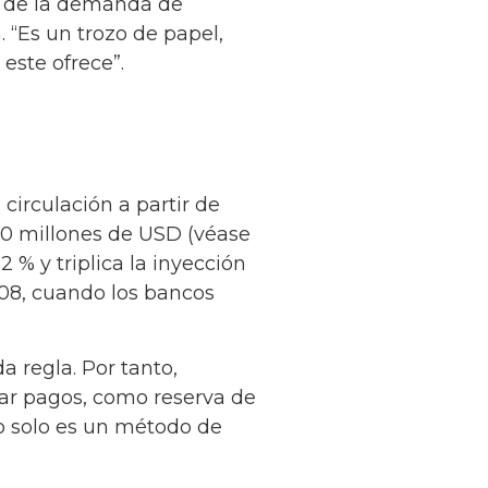
o de la demanda de
. “Es un trozo de papel,
este ofrece”.
irculación a partir de
00 millones de USD (véase
 % y triplica la inyección
008, cuando los bancos
a regla. Por tanto,
zar pagos, como reserva de
to solo es un método de