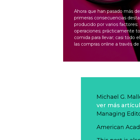
Ahora que han pasado más de 
primeras consecuencias destac
producido por varios factores
operaciones; prácticamente to
comida para llevar; casi todo
las compras online a través d
Michael G. Mall
ver más artícu
Managing Edit
American Acad