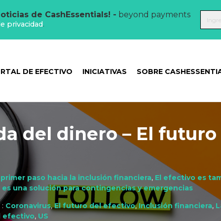
oticias de CashEssentials! -
beyond payments
de privacidad
.
RTAL DE EFECTIVO
INICIATIVAS
SOBRE CASHESSENTI
da del dinero – El futuro
 primer paso hacia la inclusión financiera
,
El efectivo es t
o es una solución para contingencias y emergencias
 :
Coronavirus
,
El futuro del efectivo
,
Inclusión financiera
,
L
l efectivo
,
US