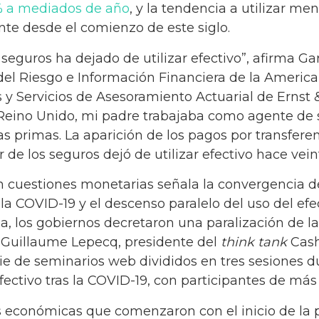
% a mediados de año
, y la tendencia a utilizar me
nte desde el comienzo de este siglo.
o seguros ha dejado de utilizar efectivo”, afirma G
del Riesgo e Información Financiera de la Americ
s y Servicios de Asesoramiento Actuarial de Ernst
 Reino Unido, mi padre trabajaba como agente de 
s primas. La aparición de los pagos por transferen
r de los seguros dejó de utilizar efectivo hace vein
n cuestiones monetarias señala la convergencia d
la COVID-19 y el descenso paralelo del uso del efec
a, los gobiernos decretaron una paralización de la
a Guillaume Lepecq, presidente del
think tank
Cash
rie de seminarios web divididos en tres sesiones
efectivo tras la COVID-19, con participantes de más
s económicas que comenzaron con el inicio de la 