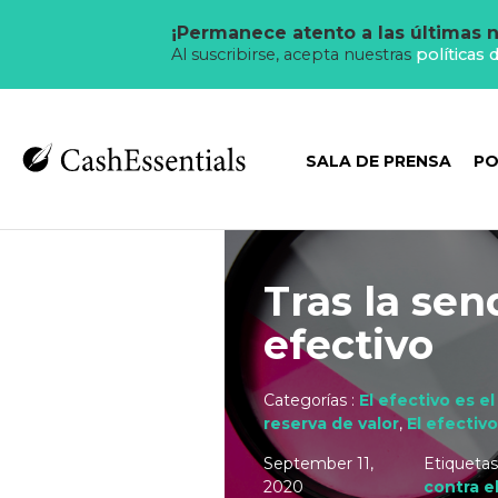
¡Permanece atento a las últimas n
Al suscribirse, acepta nuestras
políticas 
SALA DE PRENSA
PO
Tras la sen
efectivo
Categorías :
El efectivo es el
reserva de valor
,
El efectiv
September 11,
Etiquetas
2020
contra e