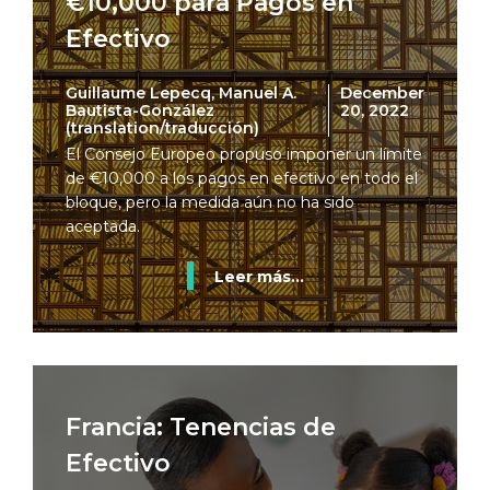
€10,000 para Pagos en
Efectivo
Guillaume Lepecq, Manuel A.
December
Bautista-González
20, 2022
(translation/traducción)
El Consejo Europeo propuso imponer un límite
de €10,000 a los pagos en efectivo en todo el
bloque, pero la medida aún no ha sido
aceptada.
Leer más...
Francia: Tenencias de
Efectivo