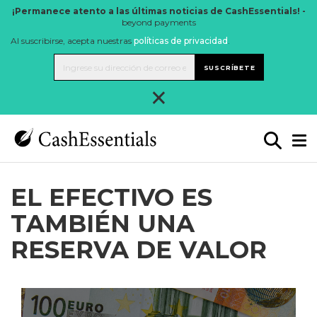
¡Permanece atento a las últimas noticias de CashEssentials! -
beyond payments
Al suscribirse, acepta nuestras
políticas de privacidad
.
SUSCRÍBETE
×
EL EFECTIVO ES
TAMBIÉN UNA
RESERVA DE VALOR