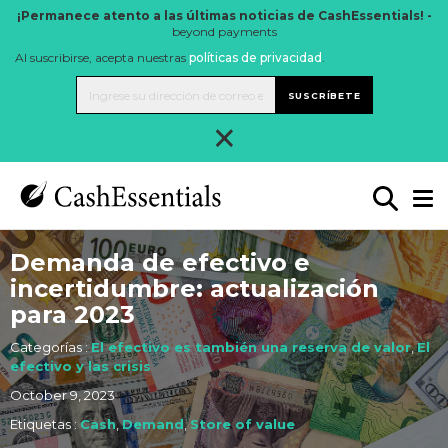
¡Permanece atento a las últimas noticias de CashEssentials! -
beyond payments
Al suscribirse, acepta nuestras
políticas de privacidad
.
SUSCRÍBETE
×
Demanda de efectivo e
incertidumbre: actualización
para 2023
Categorías :
El efectivo es también una reserva de valor
,
El
efectivo y las crisis
October 9, 2023
Etiquetas :
Cash
,
Demand
,
Store of value