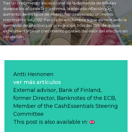
Tras un crecimiento excepcional de la demanda de billetes
durante los años de la pandemia, la elevada inflación y el
aumento de los tipos de interés han provocado un menor
crecimiento en 2022. Pero la incertidumbre sigue alimentando la
demanda de efectivo por precaución. Más del 75% de divisas
experimentaron un crecimiento positivo del valor del efectivo en
circulación.
Antti Heinonen
ver más artículos
External advisor, Bank of Finland,
former Director, Banknotes of the ECB,
Member of the CashEssentials Steering
Committee
This post is also available in: