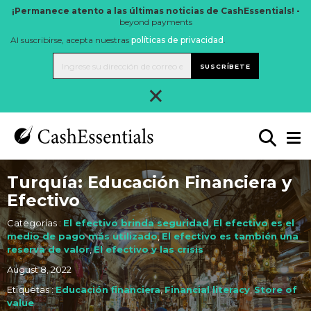
¡Permanece atento a las últimas noticias de CashEssentials! -
beyond payments
Al suscribirse, acepta nuestras
políticas de privacidad
.
SUSCRÍBETE
×
Turquía: Educación Financiera y
Efectivo
Categorías :
El efectivo brinda seguridad
,
El efectivo es el
medio de pago más utilizado
,
El efectivo es también una
reserva de valor
,
El efectivo y las crisis
August 8, 2022
Etiquetas :
Educación financiera
,
Financial literacy
,
Store of
value