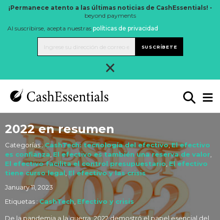
¡Permanece atento a las últimas noticias de CashEssentials! -
beyond payments
Al suscribirse, acepta nuestras
políticas de privacidad
.
SUSCRÍBETE
×
2022 en resumen
Categorías :
CashTech: tecnología del efectivo
,
El efectivo
es confianza
,
El efectivo es también una reserva de valor
,
El efectivo facilita el control presupuestario
,
El efectivo
tiene curso legal
,
El efectivo y las crisis
January 11, 2023
Etiquetas :
CashTech
,
Efectivo y crisis
De la pandemia a la guerra, 2022 demostró el papel esencial del