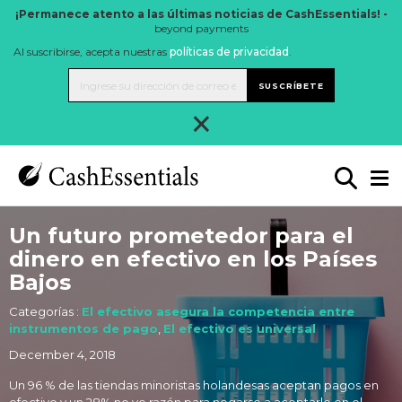
¡Permanece atento a las últimas noticias de CashEssentials! -
beyond payments
Al suscribirse, acepta nuestras
políticas de privacidad
.
SUSCRÍBETE
×
Un futuro prometedor para el
dinero en efectivo en los Países
Bajos
Categorías :
El efectivo asegura la competencia entre
instrumentos de pago
,
El efectivo es universal
December 4, 2018
Un 96 % de las tiendas minoristas holandesas aceptan pagos en