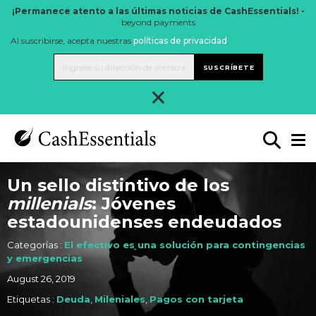
¡Permanece atento a las últimas noticias de CashEssentials! -
beyond payments
Al suscribirse, acepta nuestras
políticas de privacidad
.
SUSCRÍBETE
×
Un sello distintivo de los
millenials
: Jóvenes
estadounidenses endeudados
Categorías :
El efectivo es una solución para contingencias
y emergencias
August 26, 2019
Etiquetas :
Deuda
,
Mileniales
,
Pagos con tarjeta