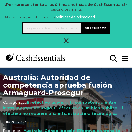
¡Permanece atento a las últimas noticias de CashEssentials! -
beyond payments
Al suscribirse, acepta nuestras
políticas de privacidad
.
SUSCRÍBETE
×
Australia: Autoridad de
competencia aprueba fusión
Armaguard-Prosegur
Categorías :
El efectivo asegura la competencia entre
instrumentos de pago
,
El efectivo es un bien público
,
El
efectivo no requiere una infraestructura tecnológica
July 20, 2023
Etiquetas :
Australia
,
Consolidación
,
Efectivo en tránsito
,