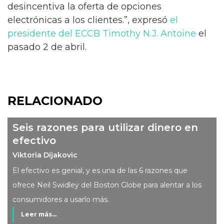
desincentiva la oferta de opciones
electrónicas a los clientes.”, expresó
el
presidente del ECCB Timothy N.J. Antoine
el
pasado 2 de abril.
RELACIONADO
Seis razones para utilizar dinero en
efectivo
Viktoria Dijakovic
El efectivo es genial, y es una de las 6 razones que
ofrece Neil Swidley del Boston Globe para alentar a los
consumidores a usarlo más.
Leer más...