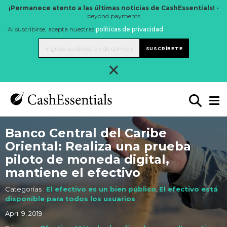
¡Permanece atento a las últimas noticias de CashEssentials! -
beyond payments
Al suscribirse, acepta nuestras
políticas de privacidad
.
SUSCRÍBETE
×
Banco Central del Caribe
Oriental: Realiza una prueba
piloto de moneda digital,
mantiene el efectivo
Categorías :
El efectivo es un bien público
,
El efectivo está
disponible para todos los usuarios
April 9, 2019