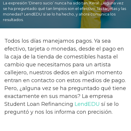
La expresión ‘Dinero sucio’ nunca ha sido tan literal. ¿Alguna vez
se ha preguntado qué tan limpios son el efectivo, las tarjetas y las
monedas? LendEDU sí se lo ha hecho, y ahora comunica los
resultados.
Todos los días manejamos pagos. Ya sea
efectivo, tarjeta o monedas, desde el pago en
la caja de la tienda de comestibles hasta el
cambio que necesitamos para un artista
callejero, nuestros dedos en algún momento
entran en contacto con estos medios de pago.
Pero, ¿alguna vez se ha preguntado qué tiene
exactamente en sus manos? La empresa
Student Loan Refinancing
LendEDU
sí se lo
preguntó y nos los informa con precisión.