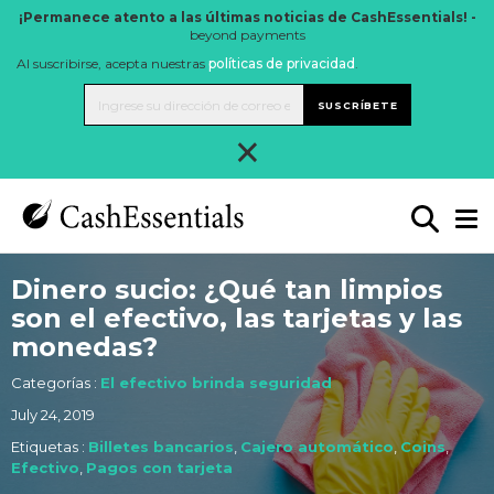
¡Permanece atento a las últimas noticias de CashEssentials! -
beyond payments
Al suscribirse, acepta nuestras
políticas de privacidad
.
SUSCRÍBETE
×
Dinero sucio: ¿Qué tan limpios
son el efectivo, las tarjetas y las
monedas?
Categorías :
El efectivo brinda seguridad
July 24, 2019
Etiquetas :
Billetes bancarios
,
Cajero automático
,
Coins
,
Efectivo
,
Pagos con tarjeta