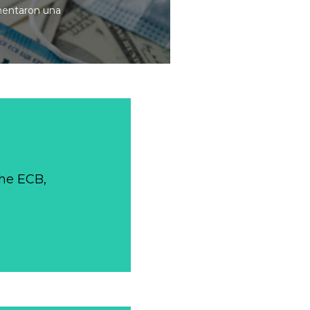
imentaron una
the ECB,