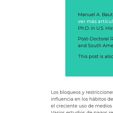
Manuel A. Bauti
ver más artícu
Ph.D. in U.S. Hi
Post-Doctoral 
and South Ameri
This post is als
Los bloqueos y restriccion
influencia en los hábitos 
el creciente uso de medios 
Varios estudios de pagos re