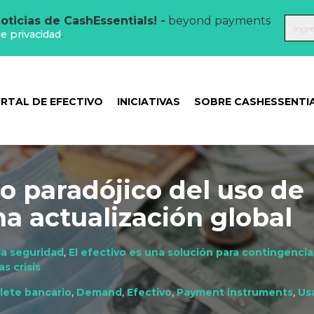
oticias de CashEssentials! -
beyond payments
de privacidad
.
RTAL DE EFECTIVO
INICIATIVAS
SOBRE CASHESSENTI
lo paradójico del uso de
na actualización global
da seguridad
,
El efectivo es una solución para contingencia
as crisis
llete bancario
,
Demand
,
Efectivo
,
Payment instruments
,
Us