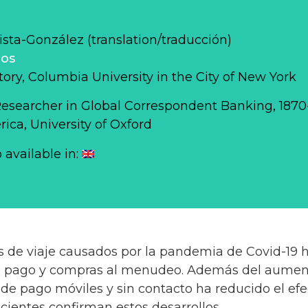
sta-González (translation/traducción)
los
story, Columbia University in the City of New York
Researcher in Global Correspondent Banking, 187
ca, University of Oxford
o available in:
es de viaje causados por la pandemia de Covid-19 
de pago y compras al menudeo. Además del aument
de pago móviles y sin contacto ha reducido el efec
cientes confirman estos desarrollos.