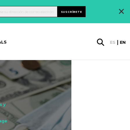
×
SUSCRÍBETE
ALS
ES
EN
s y
age