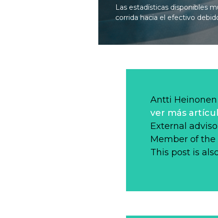
Las estadísticas disponibles 
corrida hacia el efectivo debi
Antti Heinonen
ver más artícu
External adviso
Member of the 
This post is als