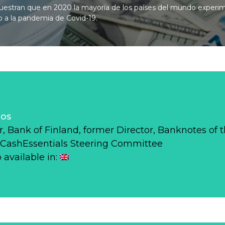
muestran que en 2020 la mayoría de los países del mundo exper
do a la pandemia de Covid-19.
los
r, Bank of Finland, former Director, Banknotes of 
CashEssentials Steering Committee
o available in: