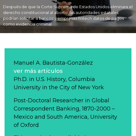
Después de que la Corte Suprema de Estados Unidos eliminara el
derecho constitucional al aborto, las autoridades estatales
podrían solicitar a bancos y empresas fintech datos de pagos
como evidencia criminal.
Manuel A. Bautista-González
ver más artículos
Ph.D. in U.S. History, Columbia
University in the City of New York
Post-Doctoral Researcher in Global
Correspondent Banking, 1870-2000 –
Mexico and South America, University
of Oxford