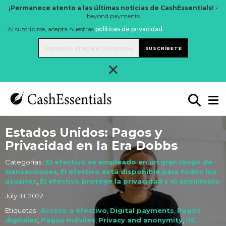
¡Permanece atento a las últimas noticias de CashEssentials! -
beyond payments
Al suscribirse, acepta nuestras
políticas de privacidad
.
SUSCRÍBETE
×
Estados Unidos: Pagos y
Privacidad en la Era Dobbs
Categorías :
El efectivo es empleado en un gran rango de
transacciones
,
El efectivo está disponible para todos los
usuarios
,
El efectivo protege la privacidad y el anonimato
July 18, 2022
Etiquetas :
Acceso a efectivo
,
Digital payments
,
Pagos
digitales
,
Pagos móviles
,
Privacy and anonymity
,
US