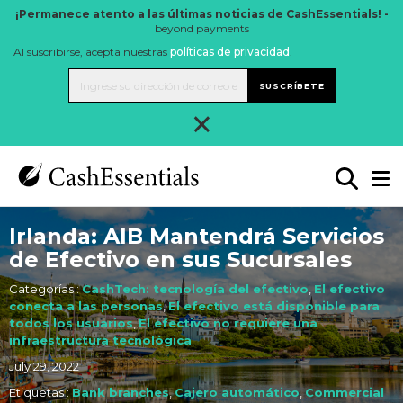
¡Permanece atento a las últimas noticias de CashEssentials! -
beyond payments
Al suscribirse, acepta nuestras
políticas de privacidad
.
SUSCRÍBETE
×
Irlanda: AIB Mantendrá Servicios
de Efectivo en sus Sucursales
Categorías :
CashTech: tecnología del efectivo
,
El efectivo
conecta a las personas
,
El efectivo está disponible para
todos los usuarios
,
El efectivo no requiere una
infraestructura tecnológica
July 29, 2022
Etiquetas :
Bank branches
,
Cajero automático
,
Commercial