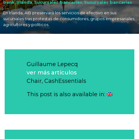
bank
,
Irlanda
,
Sucursales bancarias
,
Sucursales bancarias
En Irlanda, AIB preservará los servicios de efectivo en sus
sucursales tras protestas de consumidores, grupos empresariales,
agricultores y políticos.
Guillaume Lepecq
ver más artículos
Chair, CashEssentials
This post is also available in: