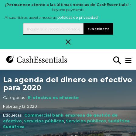
¡Permanece atento a las últimas noticias de CashEssentials! -
beyond payments
Al suscribirse, acepta nuestras
políticas de privacidad
.
SUSCRÍBETE
×
La agenda del dinero en efectivo
para 2020
Categorías :
El efectivo es eficiente
February 13, 2020
Etiquetas :
Commercial bank
,
empresa de gestión de
efectivo
,
Servicios públicos
,
Servicios públicos
,
Sudáfrica
,
Sudáfrica