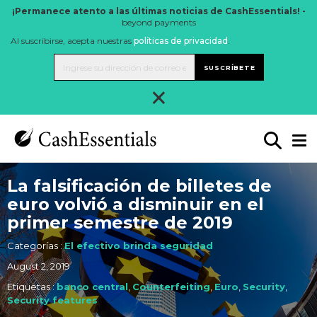
¡Permanece atento a las últimas noticias de CashEssentials! -
beyond payments
Al suscribirse, acepta nuestras
políticas de privacidad
.
SUSCRÍBETE
×
La falsificación de billetes de
euro volvió a disminuir en el
primer semestre de 2019
Categorías :
El efectivo brinda seguridad
August 2, 2019
Etiquetas :
banco central
,
Counterfeiting
,
Euro
,
Security
,
Security features