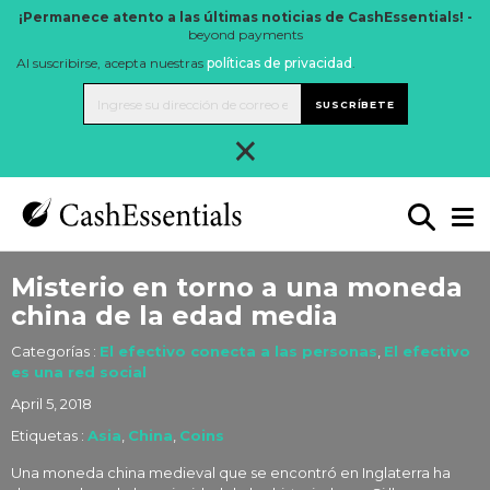
¡Permanece atento a las últimas noticias de CashEssentials! -
beyond payments
Al suscribirse, acepta nuestras
políticas de privacidad
.
SUSCRÍBETE
×
Misterio en torno a una moneda
china de la edad media
Categorías :
El efectivo conecta a las personas
,
El efectivo
es una red social
April 5, 2018
Etiquetas :
Asia
,
China
,
Coins
Una moneda china medieval que se encontró en Inglaterra ha