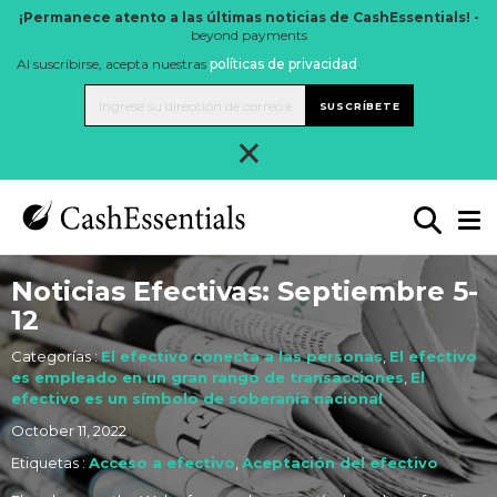
¡Permanece atento a las últimas noticias de CashEssentials! -
beyond payments
Al suscribirse, acepta nuestras
políticas de privacidad
.
SUSCRÍBETE
×
Noticias Efectivas: Septiembre 5-
12
Categorías :
El efectivo conecta a las personas
,
El efectivo
es empleado en un gran rango de transacciones
,
El
efectivo es un símbolo de soberanía nacional
October 11, 2022
Etiquetas :
Acceso a efectivo
,
Aceptación del efectivo