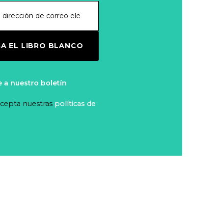
resuelven
Leer más...
demanda
colectiva sobre
Mi banco en mi
A EL LIBRO BLANCO
cajeros
tienda
automáticos
Leer más...
e a nuestro boletín
Efectivo:
 acepta nuestras
políticas de
Garantizar una
transición digital
Leer más...
justa, inclusiva y
segura
Seminario El
Futuro del
Efectivo (Santiago
Leer más...
de Chile, 3 de junio
de 2024)
Fintech: ¿la