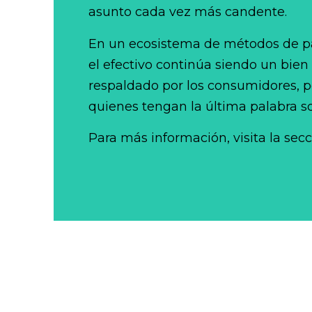
asunto cada vez más candente.
En un ecosistema de métodos de p
el efectivo continúa siendo un bien
respaldado por los consumidores, po
quienes tengan la última palabra so
Para más información, visita la sec