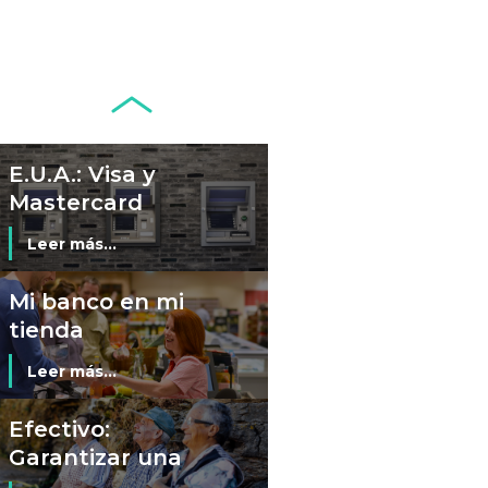
África?
Conflictos,
geopolítica y
monedas
Leer más...
E.U.A.: Visa y
Mastercard
resuelven
Leer más...
demanda
colectiva sobre
Mi banco en mi
cajeros
tienda
automáticos
Leer más...
Efectivo:
Garantizar una
transición digital