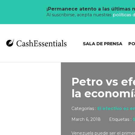
¡Permanece atento a las últimas n
Al suscribirse, acepta nuestras
políticas 
SALA DE PRENSA
PO
Petro vs ef
la economí
Categorías :
El efectivo es 
March 6, 2018
Etiquetas :
Venezuela puede ser el primer