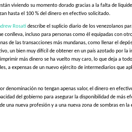
tán viviendo su momento dorado gracias a la falta de liquidez
n hasta el 100 % del dinero en efectivo solicitado.
ndrew Rosati
describe el suplicio diario de los venezolanos par
e conlleva, incluso para personas como él equipadas con ot
unas de las transacciones más mundanas, como llenar el depós
tivo, un bien muy difícil de obtener en un país azotado por la i
, imprimir más dinero se ha vuelto muy caro, lo que deja a tod
es, a expensas de un nuevo ejército de intermediarios que ap
nor denominación no tengan apenas valor, el dinero en efecti
pacidad del gobierno para asegurar la disponibilidad de más ef
ón de una nueva profesión y a una nueva zona de sombras en l