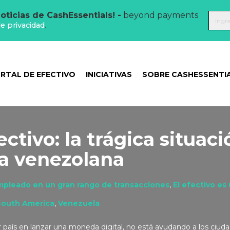
oticias de CashEssentials! -
beyond payments
de privacidad
.
RTAL DE EFECTIVO
INICIATIVAS
SOBRE CASHESSENTI
ectivo: la trágica situac
a venezolana
empleado en un gran rango de transacciones
,
El efectivo es 
South America
,
Venezuela
 país en lanzar una moneda digital, no está ayudando a los ciud