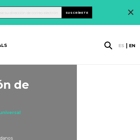
×
SUSCRÍBETE
ALS
ES
EN
ión de
universal
adanos