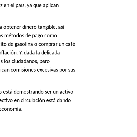
 en el país, ya que aplican
a obtener dinero tangible, así
ros métodos de pago como
ito de gasolina o comprar un café
nflación.
Y, dada la delicada
os los ciudadanos, pero
lican comisiones excesivas por sus
Seminario El
Futuro del
vo está demostrando ser un activo
Efectivo (Santiago
Leer más...
ectivo en circulación está dando
de Chile, 3 de junio
a economía.
de 2024)
Fintech: ¿la
respuesta a los
problemas de
Leer más...