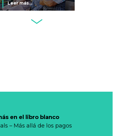
Leer más...
justa, inclusiva y
segura
Seminario El
Futuro del
Efectivo (Santiago
Leer más...
de Chile, 3 de junio
de 2024)
Fintech: ¿la
respuesta a los
problemas de
Leer más...
África?
Conflictos,
geopolítica y
monedas
Leer más...
s en el libro blanco
E.U.A.: Visa y
als – Más allá de los pagos
Mastercard