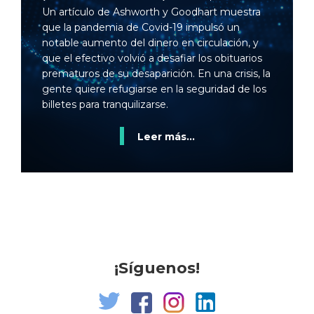
Un artículo de Ashworth y Goodhart muestra
que la pandemia de Covid-19 impulsó un
notable aumento del dinero en circulación, y
que el efectivo volvió a desafiar los obituarios
prematuros de su desaparición. En una crisis, la
gente quiere refugiarse en la seguridad de los
billetes para tranquilizarse.
Leer más...
¡Síguenos!