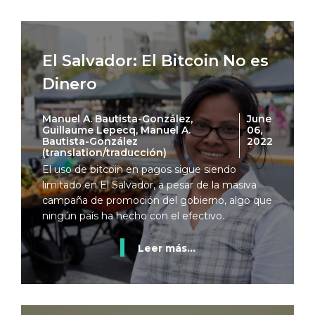
El Salvador: El Bitcoin No es
Dinero
Manuel A. Bautista-González,
June
Guillaume Lepecq, Manuel A.
06,
Bautista-González
2022
(translation/traducción)
El uso de bitcoin en pagos sigue siendo
limitado en El Salvador, a pesar de la masiva
campaña de promoción del gobierno, algo que
ningún país ha hecho con el efectivo.
Leer más...