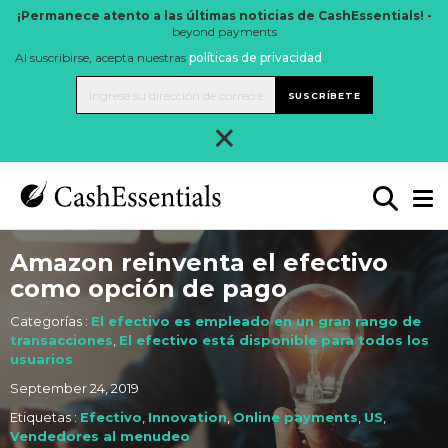
¡Permanece atento a las últimas noticias de CashEssentials! -
beyond payments
Al suscribirse, acepta nuestras
políticas de privacidad
.
SUSCRÍBETE
×
Amazon reinventa el efectivo
como opción de pago
Categorías :
El efectivo es empleado en un gran rango de
transacciones
,
El efectivo está disponible para todos los
usuarios
September 24, 2019
Etiquetas :
Efectivo
,
Innovation
,
Online payments
,
US
,
Vendedores al menudeo