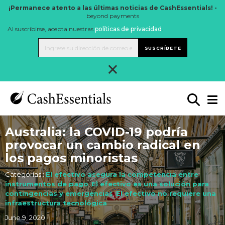
¡Permanece atento a las últimas noticias de CashEssentials! -
beyond payments
Al suscribirse, acepta nuestras
políticas de privacidad
.
SUSCRÍBETE
×
Australia: la COVID-19 podría
provocar un cambio radical en
los pagos minoristas
Categorías :
El efectivo asegura la competencia entre
instrumentos de pago
,
El efectivo es una solución para
contingencias y emergencias
,
El efectivo no requiere una
infraestructura tecnológica
June 9, 2020