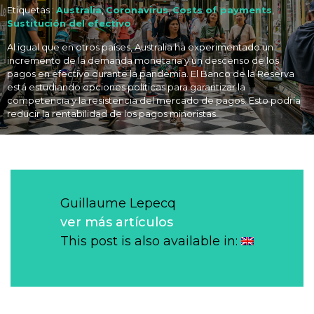
Etiquetas :
Australia
,
Coronavirus
,
Costs of payments
,
Sustitución del efectivo
Al igual que en otros países, Australia ha experimentado un
incremento de la demanda monetaria y un descenso de los
pagos en efectivo durante la pandemia. El Banco de la Reserva
está estudiando opciones políticas para garantizar la
competencia y la resistencia del mercado de pagos. Esto podría
reducir la rentabilidad de los pagos minoristas.
Guillaume Lepecq
ver más artículos
This post is also available in: