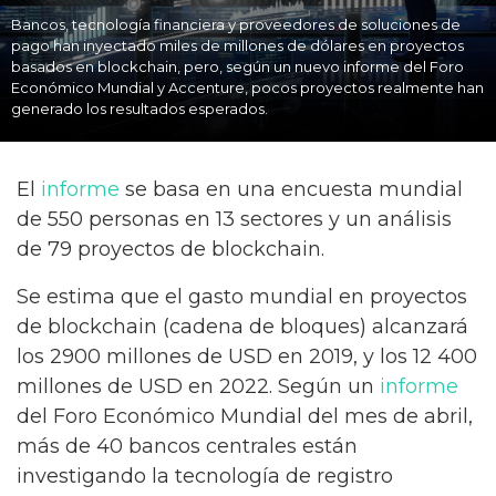
Bancos, tecnología financiera y proveedores de soluciones de
pago han inyectado miles de millones de dólares en proyectos
basados en blockchain, pero, según un nuevo informe del Foro
Económico Mundial y Accenture, pocos proyectos realmente han
generado los resultados esperados.
El
informe
se basa en una encuesta mundial
de 550 personas en 13 sectores y un análisis
de 79 proyectos de blockchain.
Se estima que el gasto mundial en proyectos
de blockchain (cadena de bloques) alcanzará
los 2900 millones de USD en 2019, y los 12 400
millones de USD en 2022. Según un
informe
del Foro Económico Mundial del mes de abril,
más de 40 bancos centrales están
investigando la tecnología de registro