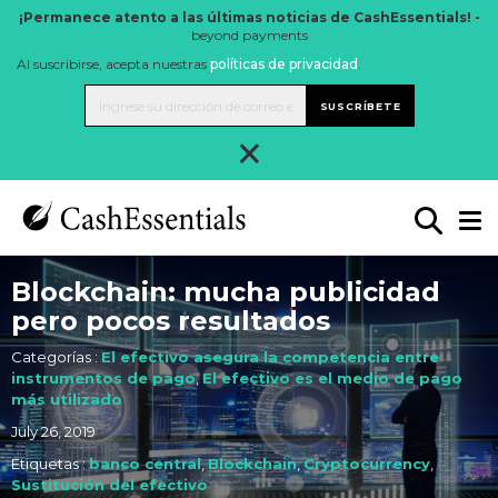
¡Permanece atento a las últimas noticias de CashEssentials! -
beyond payments
Al suscribirse, acepta nuestras
políticas de privacidad
.
SUSCRÍBETE
×
Blockchain: mucha publicidad
pero pocos resultados
Categorías :
El efectivo asegura la competencia entre
instrumentos de pago
,
El efectivo es el medio de pago
más utilizado
July 26, 2019
Etiquetas :
banco central
,
Blockchain
,
Cryptocurrency
,
Sustitución del efectivo