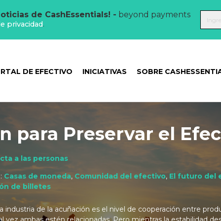
oticias de CashEssentials! -
beyond payments
de privacidad
.
RTAL DE EFECTIVO
INICIATIVAS
SOBRE CASHESSENTI
n para Preservar el Efec
cta a las personas
 :
Casas de moneda
,
Comunidad del efectivo
,
El futuro del 
ón de billetes
a industria de la acuñación es el nivel de cooperación entre prod
Tal vez ambas estén relacionadas. Pero mientras la estabilidad d