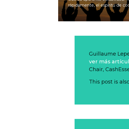
rápidamente, el espíritu de c
Guillaume Lep
ver más artícu
Chair, CashEsse
This post is als