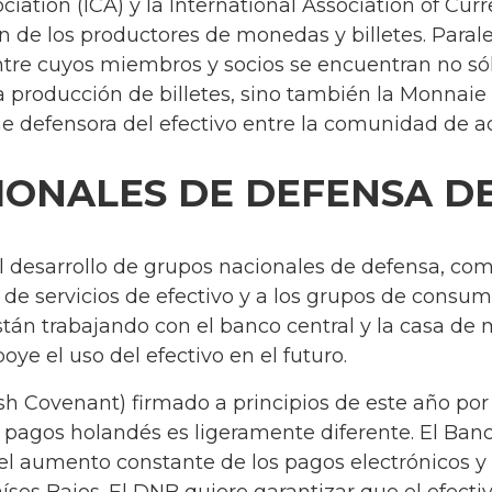
iation (ICA) y la International Association of Curr
n de los productores de monedas y billetes. Paral
entre cuyos miembros y socios se encuentran no s
la producción de billetes, sino también la Monnaie 
me defensora del efectivo entre la comunidad de 
ONALES DE DEFENSA DE
 desarrollo de grupos nacionales de defensa, co
 de servicios de efectivo y a los grupos de consu
án trabajando con el banco central y la casa de m
ye el uso del efectivo en el futuro.
h Covenant) firmado a principios de este año por
e pagos holandés es ligeramente diferente. El Ba
r el aumento constante de los pagos electrónicos y 
Países Bajos. El DNB quiere garantizar que el efec