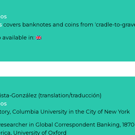
los
s
covers banknotes and coins from ‘cradle-to-grave
o available in:
sta-González (translation/traducción)
los
story, Columbia University in the City of New York
Researcher in Global Correspondent Banking, 187
ca, University of Oxford