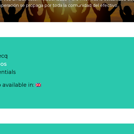
ooperación se propaga por toda la comunidad del efectivo.
ecq
los
ntials
o available in: