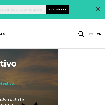
×
SUSCRÍBETE
ALS
ES
EN
tivo
efectivo
,
uctores; otra ha
esaparece