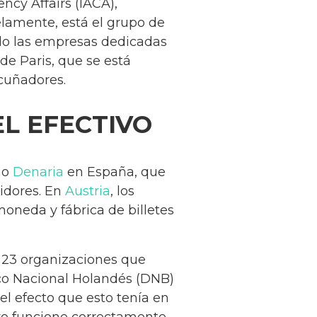
ency Affairs (IACA),
elamente, está el grupo de
ólo las empresas dedicadas
de Paris, que se está
acuñadores.
L EFECTIVO
mo
Denaria
en España, que
midores. En
Austria
, los
oneda y fábrica de billetes
 23 organizaciones que
nco Nacional Holandés (DNB)
el efecto que esto tenía en
tivo funcione correctamente