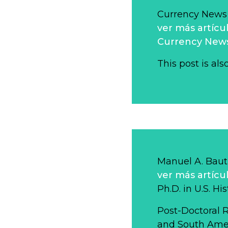
Currency News
ver más artícu
Currency New
This post is als
Manuel A. Bauti
ver más artícu
Ph.D. in U.S. Hi
Post-Doctoral 
and South Ameri