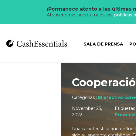
¡Permanece atento a las últimas n
Al suscribirse, acepta nuestras
políticas 
SALA DE PRENSA
PO
Cooperació
Categorías :
El efectivo cone
November 23,
Etiquetas
2022
Producci
Una característica que define l
sido su aparente estabilidad. 