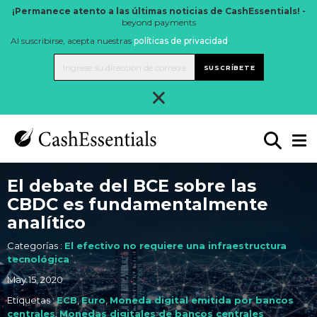
¡Permanece atento a las últimas noticias de CashEssentials! -
beyond payments
Al suscribirse, acepta nuestras
políticas de privacidad
.
SUSCRÍBETE
×
El debate del BCE sobre las
CBDC es fundamentalmente
analítico
Categorías :
El efectivo no requiere una infraestructura
tecnológica
May 15, 2020
Etiquetas :
ECB
,
Euro
,
Moneda digital emitida por bancos
centrales
,
Monedas digitales de bancos centrales