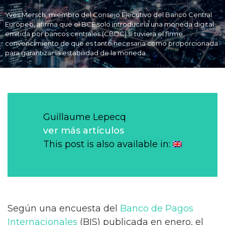
Yves Mersch, miembro del Consejo Ejecutivo del Banco Central
Europeo, afirma que el BCE solo introduciría una moneda digital
emitida por bancos centrales (CBDC) si tuviera el firme
convencimiento de que es tanto necesaria como proporcionada
para garantizar la estabilidad de la moneda.
Guillaume Lepecq
ver más artículos
This post is also available in:
Según una encuesta del
Banco de Pagos
Internacionales
(BIS) publicada en enero, el