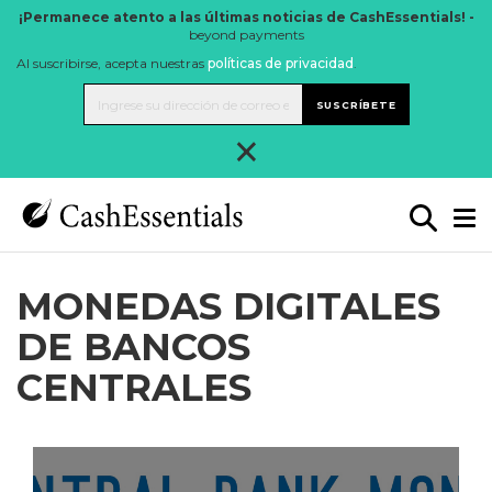
¡Permanece atento a las últimas noticias de CashEssentials! -
beyond payments
Al suscribirse, acepta nuestras
políticas de privacidad
.
SUSCRÍBETE
×
MONEDAS DIGITALES
DE BANCOS
CENTRALES