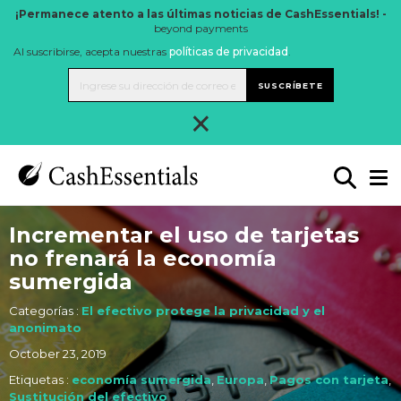
¡Permanece atento a las últimas noticias de CashEssentials! -
beyond payments
Al suscribirse, acepta nuestras
políticas de privacidad
.
SUSCRÍBETE
×
Incrementar el uso de tarjetas
no frenará la economía
sumergida
Categorías :
El efectivo protege la privacidad y el
anonimato
October 23, 2019
Etiquetas :
economía sumergida
,
Europa
,
Pagos con tarjeta
,
Sustitución del efectivo