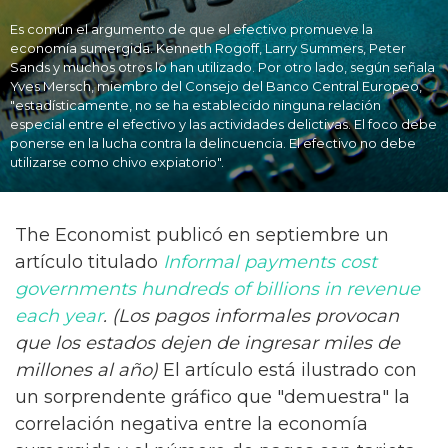
Es común el argumento de que el efectivo promueve la
economía sumergida. Kenneth Rogoff, Larry Summers, Peter
Sands y muchos otros lo han utilizado. Por otro lado, según señala
Yves Mersch, miembro del Consejo del Banco Central Europeo,
"estadísticamente, no se ha establecido ninguna relación
especial entre el efectivo y las actividades delictivas. El foco debe
ponerse en la lucha contra la delincuencia. El efectivo no debe
utilizarse como chivo expiatorio".
The Economist publicó en septiembre un
artículo titulado
I
n
formal payments cost
governments hundreds of billions in revenue
each year
. (Los pagos informales provocan
que los estados dejen de ingresar miles de
millones al año)
El artículo está ilustrado con
un sorprendente gráfico que "demuestra" la
correlación negativa entre la economía