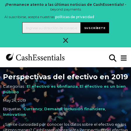
¡Permanece atento a las últimas noticias de CashEssentials! -
beyond payments
Al suscribirse, acepta nuestras
políticas de privacidad
.
SUSCRÍBETE
×
Perspectivas del efectivo en 2019
Categorías :
El efectivo es confianza
,
El efectivo es un bien
público
May 24, 2019
Etiquetas :
Currency
,
Demand
,
Inclusión financiera
,
Innovation
¿Siente curiosidad por conocer los datos sobre el efectivo en los
últimos meses? CashEssentials presenta Perspectivas del efectivo