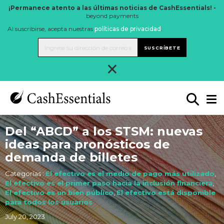
¡Permanece atento a las últimas noticias de CashEssentials! -
beyond payments
Al suscribirse, acepta nuestras
políticas de privacidad
.
SUSCRÍBETE
×
Del “ABCD” a los STSM: nuevas
ideas para pronósticos de
demanda de billetes
Categorías :
El efectivo es el medio de pago más utilizado
,
El efectivo es el primer paso hacia la inclusión financiera
,
El efectivo es un bien público
,
El efectivo está disponible
para todos los usuarios
July 20, 2023