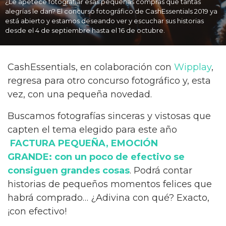
¿Le apetece fotografiar esas pequeñas compras que tantas
alegrías le dan? El concurso fotográfico de CashEssentials 2019 ya
está abierto y estamos deseando ver y escuchar sus historias
desde el 4 de septiembre hasta el 16 de octubre.
CashEssentials, en colaboración con
Wipplay
,
regresa para otro concurso fotográfico y, esta
vez, con una pequeña novedad.
Buscamos fotografías sinceras y vistosas que
capten el tema elegido para este año
FACTURA PEQUEÑA, EMOCIÓN
GRANDE:
con un poco de efectivo
se
consiguen grandes cosas
. Podrá contar
historias de pequeños momentos felices que
habrá comprado… ¿Adivina con qué? Exacto,
¡con efectivo!