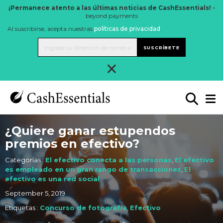
¡Permanece atento a las últimas noticias de CashEssentials! -
beyond payments
Al suscribirse, acepta nuestras
políticas de privacidad
.
SUSCRÍBETE
×
¿Quiere ganar estupendos
premios en efectivo?
Categorías :
El efectivo conecta a las personas
,
El efectivo
es empleado en un gran rango de transacciones
,
El
efectivo es una red social
September 5, 2019
Etiquetas :
Concurso de fotografía
,
Efectivo