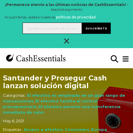
¡Permanece atento a las últimas noticias de CashEssentials! -
beyond payments
Al suscribirse, acepta nuestras
políticas de privacidad
.
SUSCRÍBETE
×
Santander y Prosegur Cash
lanzan solución digital
Categorías :
El efectivo es empleado en un gran rango de
transacciones
,
El efectivo facilita el control
presupuestario
,
El efectivo permite una transferencia
inmediata de valor
May 6, 2021
Etiquetas :
Acceso a efectivo
,
Consumers
,
Europa