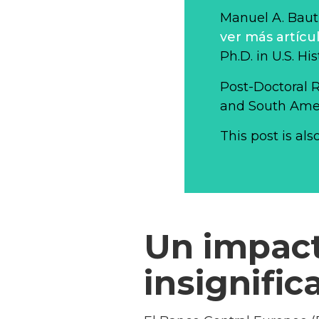
Manuel A. Bauti
ver más artícu
Ph.D. in U.S. Hi
Post-Doctoral 
and South Ameri
This post is als
Un impac
insignific