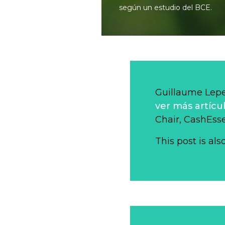
según un estudio del BCE.
Guillaume Lep
ver más artícu
Chair, CashEsse
This post is als