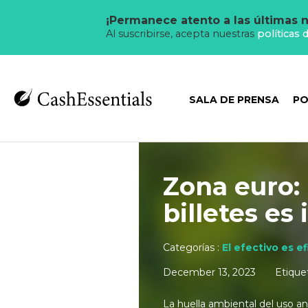
¡Permanece atento a las últimas n
Al suscribirse, acepta nuestras
políticas 
SALA DE PRENSA
PO
Zona euro: 
billetes es
Categorías :
El efectivo es e
December 13, 2023
Etique
La huella ambiental del uso an