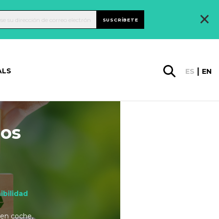
×
SUSCRÍBETE
ALS
ES
EN
los
ibilidad
 en coche,