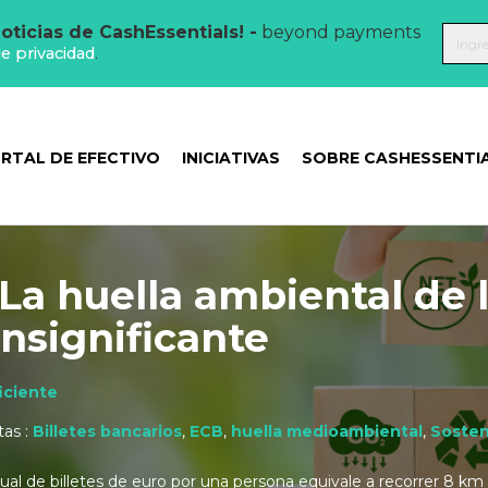
oticias de CashEssentials! -
beyond payments
de privacidad
.
RTAL DE EFECTIVO
INICIATIVAS
SOBRE CASHESSENTI
La huella ambiental de 
 insignificante
ficiente
tas :
Billetes bancarios
,
ECB
,
huella medioambiental
,
Sosten
ual de billetes de euro por una persona equivale a recorrer 8 km