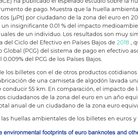
BCE) ha publicado el esperado estudio sobre la hu
umento de pago. Muestra que la huella ambienta
ntos (µPt) por ciudadano de la zona del euro en 20
 un insignificante 0.01 % del impacto medioambien
ales de un individuo. Los resultados son muy simi
a del Ciclo del Efectivo en Países Bajos de
2018
, q
 Global (PCG) del sistema de pago en efectivo as
l 0.009% del PCG de los Países Bajos.
e los billetes con el de otros productos cotidianos
fabricación de una camiseta de algodón lavada un
 conducir 55 km. En comparación, el impacto de l
s ciudadanos de la zona del euro en un año equiv
al anual de un ciudadano de la zona euro equiva
las huellas ambientales de los billetes en euros