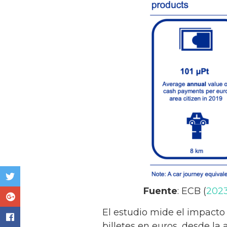
Fuente
: ECB (
202
El estudio mide el impacto
billetes en euros, desde la 