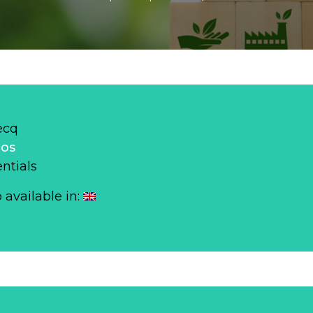
ecq
los
ntials
o available in: