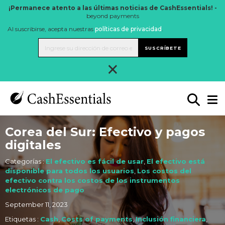
¡Permanece atento a las últimas noticias de CashEssentials! -
beyond payments
Al suscribirse, acepta nuestras
políticas de privacidad
.
SUSCRÍBETE
×
Corea del Sur: Efectivo y pagos
digitales
Categorías :
El efectivo es fácil de usar
,
El efectivo está
disponible para todos los usuarios
,
Los costos del
efectivo contra los costos de los instrumentos
electrónicos de pago
September 11, 2023
Etiquetas :
Cash
,
Costs of payments
,
Inclusión financiera
,