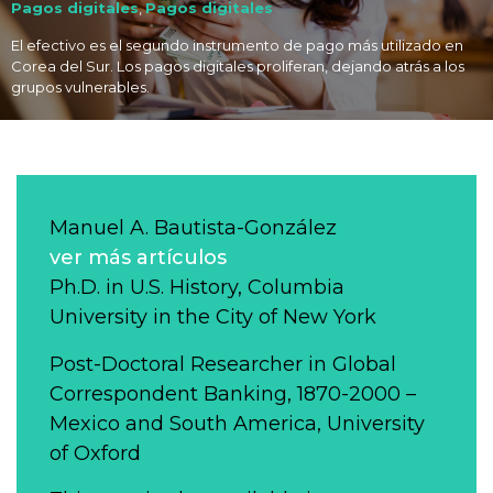
Pagos digitales
,
Pagos digitales
El efectivo es el segundo instrumento de pago más utilizado en
Corea del Sur. Los pagos digitales proliferan, dejando atrás a los
grupos vulnerables.
Manuel A. Bautista-González
ver más artículos
Ph.D. in U.S. History, Columbia
University in the City of New York
Post-Doctoral Researcher in Global
Correspondent Banking, 1870-2000 –
Mexico and South America, University
of Oxford