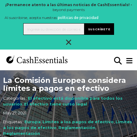
¡Permanece atento a las últimas noticias de CashEssentials! -
beyond payments
Al suscribirse, acepta nuestras
políticas de privacidad
.
SUSCRÍBETE
×
La Comisión Europea considera
límites a pagos en efectivo
Categorías :
El efectivo está disponible para todos los
usuarios
,
El efectivo tiene curso legal
May 27, 2021
Etiquetas :
Europa
,
Límites a los pagos de efectivo
,
Límites
a los pagos de efectivo
,
Reglamentación
,
Reglamentación