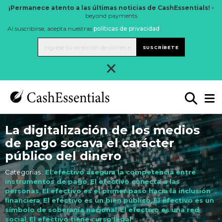
¡Permanece atento a las últimas noticias de CashEssentials! -
beyond payments
Al suscribirse, acepta nuestras
políticas de privacidad
.
SUSCRÍBETE
×
La digitalización de los medios
de pago socava el carácter
público del dinero
Categorías :
El efectivo asegura la competencia entre
instrumentos de pago
,
El efectivo conecta a las
personas
,
El efectivo es el primer paso hacia la inclusión
financiera
,
El efectivo es un bien público
,
El efectivo es un
símbolo de soberanía nacional
,
El efectivo es una red
social
,
El efectivo tiene curso legal