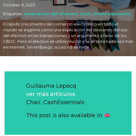
October 9, 2023
Etiquetas :
Aceptación del efectivo
,
Cash
,
Online payments
El rápido crecimiento del comercio electrónico en todo el
mundo se esgrime como una explicación del descenso del uso
del efectivo en las transacciones y un argumento a favor de los
CBDC. Pero el efectivo se utiliza mucho y se acepta cada vez más
en internet. Sin embargo, su uso no se mide.
Guillaume Lepecq
ver más artículos
Chair, CashEssentials
This post is also available in: