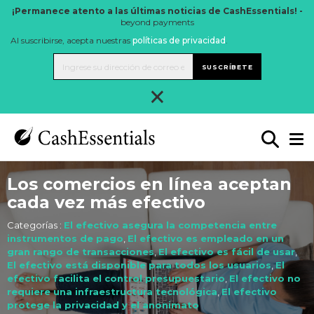
¡Permanece atento a las últimas noticias de CashEssentials! -
beyond payments
Al suscribirse, acepta nuestras
políticas de privacidad
.
SUSCRÍBETE
×
Los comercios en línea aceptan
cada vez más efectivo
Categorías :
El efectivo asegura la competencia entre
instrumentos de pago
,
El efectivo es empleado en un
gran rango de transacciones
,
El efectivo es fácil de usar
,
El efectivo está disponible para todos los usuarios
,
El
efectivo facilita el control presupuestario
,
El efectivo no
requiere una infraestructura tecnológica
,
El efectivo
protege la privacidad y el anonimato