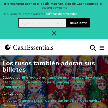
¡Permanece atento a las últimas noticias de CashEssentials! -
beyond payments
Al suscribirse, acepta nuestras
políticas de privacidad
.
SUSCRÍBETE
×
Los rusos también adoran sus
billetes
Categorías :
El efectivo es también una reserva de valor
,
El
efectivo es una solución para contingencias y
emergencias
April 27, 2020
Etiquetas :
banco central
,
Cajero automático
,
Coronavirus
,
Demand
,
Rusia