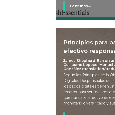
Leer más...
Principios para 
efectivo respons
James Shepherd-Barron a
Guillaume Lepecq, Manuel A
González (translation/trad
Según los Principios de la O
Digitales Responsables de la
los pagos digitales tienen u
recorrer para ser mejores qu
que nunca, el efectivo es es
monetario diversificado y su