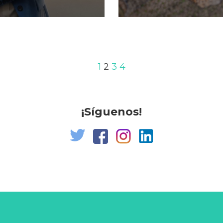
1
2
3
4
¡Síguenos!