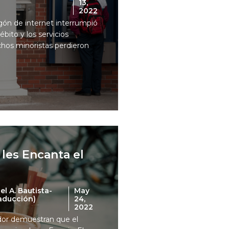
13,
2022
gón de internet interrumpió
ébito y los servicios
hos minoristas perdieron
 les Encanta el
l A. Bautista-
May
raducción)
24,
2022
dor demuestran que el