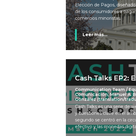
Elección de Pagos, diseñado
de los consumidores a pagar
comercios minoristas.
Leer más...
Cash Talks EP2: 
Communication Team / Eq
Comunicación, Manuel A. B
González (translation/trad
Cash Talks es una serie de w
y cuestiones clave en el ámbi
segundo se centró en la circu
efectivo y las monedas digit