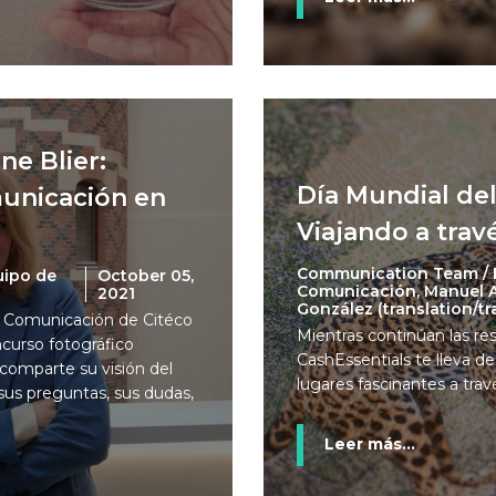
e Blier:
Día Mundial de
unicación en
Viajando a travé
Communication Team / 
uipo de
October 05,
Comunicación, Manuel A.
2021
González (translation/t
e Comunicación de Citéco
Mientras continúan las rest
curso fotográfico
CashEssentials te lleva de
mparte su visión del
lugares fascinantes a travé
 sus preguntas, sus dudas,
Leer más...