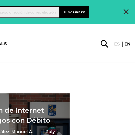
×
SUSCRÍBETE
ALS
ES
EN
 de Internet
os con Débito
ález, Manuel A.
July