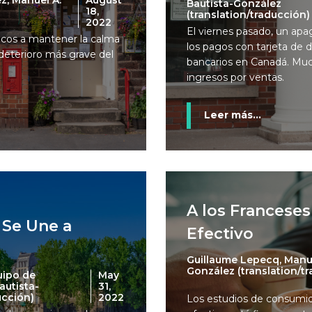
z, Manuel A.
August
Bautista-González
18,
(translation/traducción)
2022
El viernes pasado, un apa
nicos a mantener la calma
los pagos con tarjeta de d
 deterioro más grave del
bancarios en Canadá. Muc
ingresos por ventas.
Leer más...
A los Franceses
 Se Une a
Efectivo
Guillaume Lepecq, Manue
González (translation/t
uipo de
May
autista-
31,
ucción)
2022
Los estudios de consumi