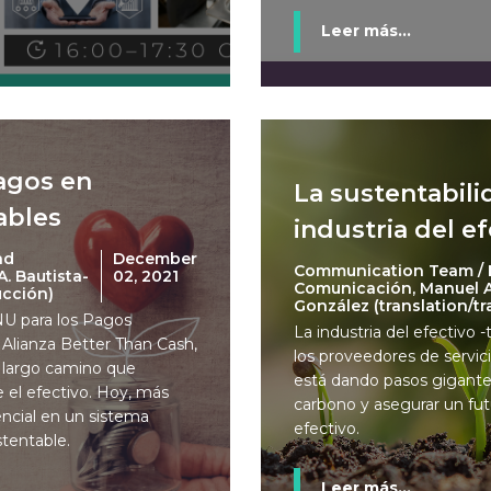
Leer más...
pagos en
La sustentabili
ables
industria del e
nd
December
Communication Team / 
. Bautista-
02, 2021
Comunicación, Manuel A.
ucción)
González (translation/t
NU para los Pagos
La industria del efectivo 
 Alianza Better Than Cash,
los proveedores de servic
n largo camino que
está dando pasos gigantes
e el efectivo. Hoy, más
carbono y asegurar un futu
encial en un sistema
efectivo.
stentable.
Leer más...