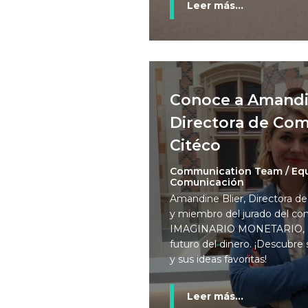
Leer más...
Conoce a Amandin
Directora de Com
Citéco
Communication Team / Eq
Comunicación
Amandine Blier, Directora d
y miembro del jurado del con
IMAGINARIO MONETARIO, co
futuro del dinero. ¡Descubre
y sus ideas favoritas!
Leer más...