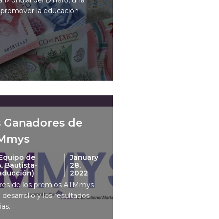
a promover la educación
os Ganadores de
TMmys
Equipo de
January
 Bautista-
28,
raducción)
2022
ores de los premios ATMmys
 desarrollo y los resultados
as.