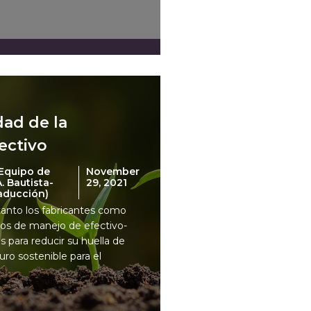
dad de la
fectivo
Equipo de
November
 Bautista-
29, 2021
raducción)
-tanto los fabricantes como
ios de manejo de efectivo-
 para reducir su huella de
ro sostenible para el