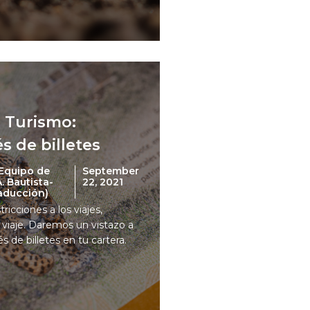
l Turismo:
s de billetes
Equipo de
September
 Bautista-
22, 2021
raducción)
ricciones a los viajes,
 viaje. Daremos un vistazo a
s de billetes en tu cartera.