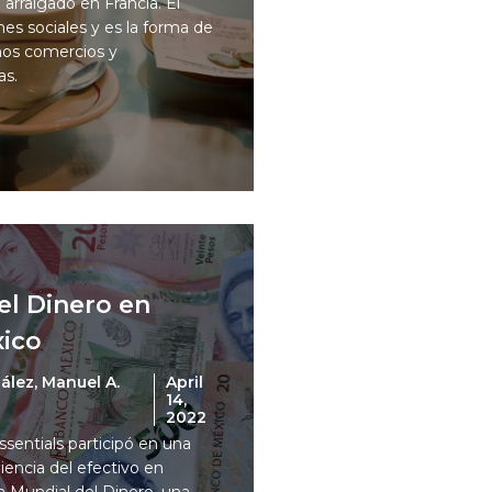
arraigado en Francia. El
iones sociales y es la forma de
ños comercios y
as.
del Dinero en
xico
ález, Manuel A.
April
14,
2022
sentials participó en una
liencia del efectivo en
 Mundial del Dinero, una