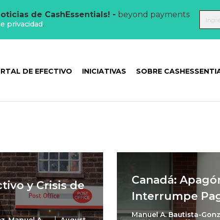
oticias de CashEssentials! -
beyond payments
de privacidad
.
RTAL DE EFECTIVO
INICIATIVAS
SOBRE CASHESSENTI
Canadá: Apagón
tivo y Crisis de
Interrumpe Pag
Manuel A. Bautista-Gonz