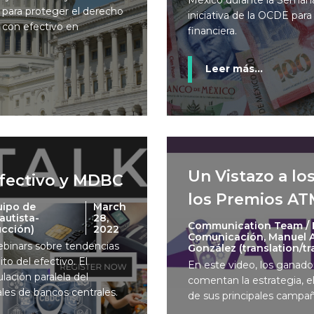
 para proteger el derecho
iniciativa de la OCDE par
 con efectivo en
financiera.
Leer más...
Un Vistazo a l
Efectivo y MDBC
los Premios A
uipo de
March
autista-
28,
Communication Team / 
ucción)
2022
Comunicación, Manuel A.
ebinars sobre tendencias
González (translation/t
to del efectivo. El
En este video, los ganad
lación paralela del
comentan la estrategia, el
ales de bancos centrales.
de sus principales campañ