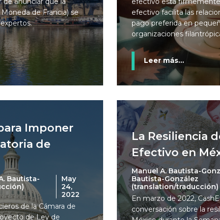
r de anunciar que la
efectivo está firmemente 
e Moneda de Francia) se
efectivo facilita las relac
 expertos.
pago preferida en peque
organizaciones filantrópic
Leer más...
 para Imponer
La Resiliencia 
atoria de
Efectivo en Mé
Manuel A. Bautista-Gonz
Bautista-González
. Bautista-
May
(translation/traducción)
ucción)
24,
2022
En marzo de 2022, CashEs
cieros de la Cámara de
conversación sobre la resi
royecto de Ley de
México durante la Semana