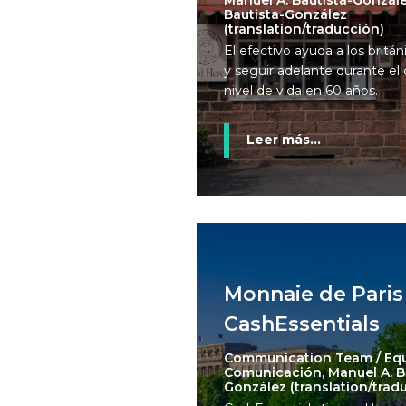
Manuel A. Bautista-Gonzále
Bautista-González
(translation/traducción)
El efectivo ayuda a los britá
y seguir adelante durante el
nivel de vida en 60 años.
Leer más...
Monnaie de Paris
CashEssentials
Communication Team / Eq
Comunicación, Manuel A. B
González (translation/trad