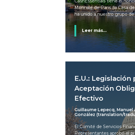
CashEssentials tiene el hono
Monnaie de Paris (la Casa d
ha unido a nuestro grupo de
Leer más...
E.U.: Legislación
Aceptación Oblig
Efectivo
Guillaume Lepecq, Manuel A
González (translation/trad
El Comité de Servicios Finan
Representantes aprobó el p