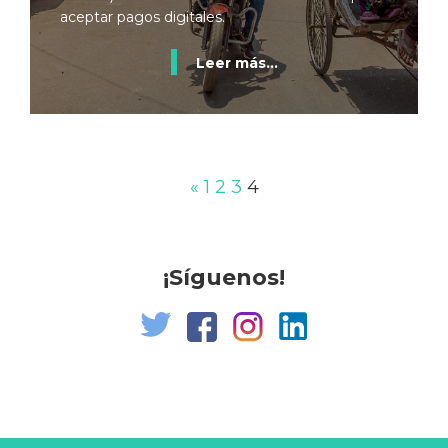
aceptar pagos digitales.
Leer más...
«
1
2
3
4
¡Síguenos!