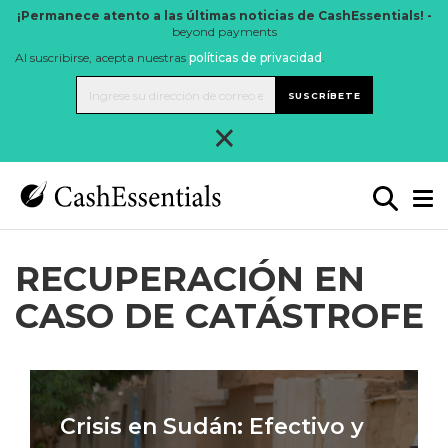
¡Permanece atento a las últimas noticias de CashEssentials! -
beyond payments
Al suscribirse, acepta nuestras
políticas de privacidad
.
SUSCRÍBETE
×
RECUPERACIÓN EN
CASO DE CATÁSTROFE
Crisis en Sudán: Efectivo y