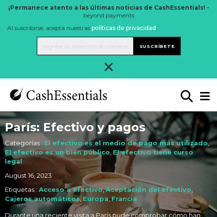
¡Permanece atento a las últimas noticias de CashEssentials! -
beyond payments
Al suscribirse, acepta nuestras
políticas de privacidad
.
SUSCRÍBETE
×
París: Efectivo y pagos
Categorías :
El efectivo es el medio de pago más utilizado
,
El efectivo es un bien público
,
El efectivo tiene curso
legal
August 16, 2023
Etiquetas :
Acceso a efectivo
,
Aceptación del efectivo
,
Cajeros automáticos
,
Europa
,
Francia
Durante una reciente visita a París pude comprobar cómo han