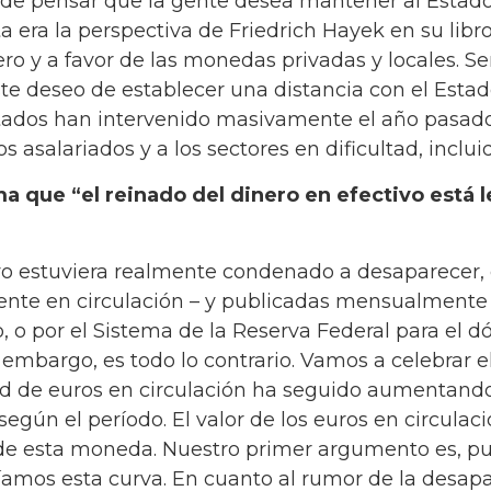
ede pensar que la gente desea mantener al Estado
a era la perspectiva de Friedrich Hayek en su libro
ro y a favor de las monedas privadas y locales. Se
ste deseo de establecer una distancia con el Estad
tados han intervenido masivamente el año pasad
s asalariados y a los sectores en dificultad, inclu
ma que “el reinado del dinero en efectivo está 
ctivo estuviera realmente condenado a desaparecer,
ente en circulación – y publicadas mensualmente 
, o por el Sistema de la Reserva Federal para el dó
embargo, es todo lo contrario. Vamos a celebrar el 
dad de euros en circulación ha seguido aumentan
gún el período. El valor de los euros en circulac
de esta moneda. Nuestro primer argumento es, pues
amos esta curva. En cuanto al rumor de la desapar