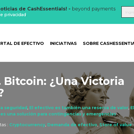
oticias de CashEssentials! -
beyond payments
de privacidad
.
RTAL DE EFECTIVO
INICIATIVAS
SOBRE CASHESSENTI
. Bitcoin: ¿Una Victoria
?
da seguridad
,
El efectivo es también una reserva de valor
,
E
o es una solución para contingencias y emergencias
tas :
Cryptocurrency
,
Demanda de efectivo
,
Store of value