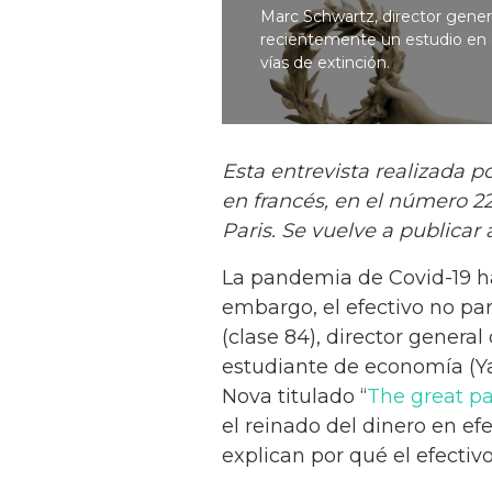
Marc Schwartz, director gener
recientemente un estudio en el
vías de extinción.
Esta entrevista realizada p
en francés, en el número 2
Paris. Se vuelve a publicar 
La pandemia de Covid-19 ha 
embargo, el efectivo no pa
(clase 84), director genera
estudiante de economía (Y
Nova titulado “
The great pa
el reinado del dinero en efe
explican por qué el efectiv