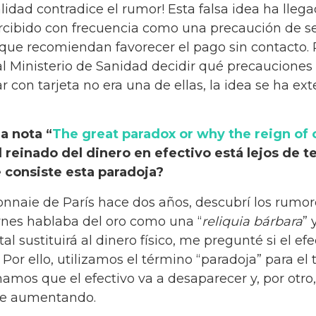
ealidad contradice el rumor! Esta falsa idea ha llega
ercibido con frecuencia como una precaución de se
s que recomiendan favorecer el pago sin contacto.
l Ministerio de Sanidad decidir qué precaucione
on tarjeta no era una de ellas, la idea se ha exte
a nota “
The great paradox or why the reign of 
l reinado del dinero en efectivo está lejos de 
 consiste esta paradoja?
onnaie de París hace dos años, descubrí los rumore
ynes hablaba del oro como una “
reliquia bárbara
” 
l sustituirá al dinero físico, me pregunté si el efe
or ello, utilizamos el término “paradoja” para el t
hamos que el efectivo va a desaparecer y, por otr
gue aumentando.