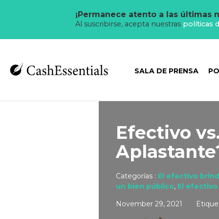
¡Permanece atento a las últimas n
Al suscribirse, acepta nuestras
políticas 
SALA DE PRENSA
PO
Efectivo vs
Aplastante
Categorías :
El efectivo brin
un bien público
,
El efectiv
November 29, 2021
Etique