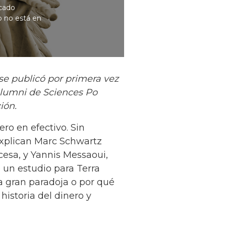
icado
o no está en
se publicó por primera vez
 Alumni de Sciences Po
ión.
ro en efectivo. Sin
explican Marc Schwartz
ncesa, y Yannis Messaoui,
un estudio para Terra
La gran paradoja o por qué
historia del dinero y