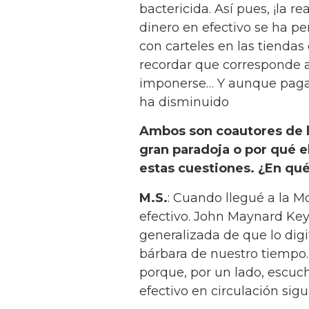
bactericida. Así pues, ¡la r
dinero en efectivo se ha p
con carteles en las tienda
recordar que corresponde a
imponerse… Y aunque pagar c
ha disminuido
Ambos son coautores de l
gran paradoja o por qué e
estas cuestiones. ¿En qué
M.S.
: Cuando llegué a la M
efectivo. John Maynard Ke
generalizada de que lo digita
bárbara de nuestro tiempo. P
porque, por un lado, escuc
efectivo en circulación si