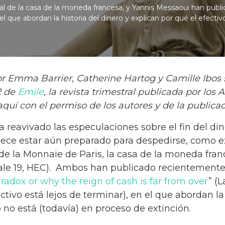
al de la casa de la moneda francesa, y Yannis Messaoui han publ
 que abordan la historia del dinero y explican por qué el efectiv
or Emma Barrier, Catherine Hartog y Camille Ibos 
2 de
Emile
, la revista trimestral publicada por los
aquí con el permiso de los autores y de la publicac
reavivado las especulaciones sobre el fin del dine
rece estar aún preparado para despedirse, como 
l de la Monnaie de Paris, la casa de la moneda fra
ale 19, HEC). Ambos han publicado recientemente 
radox or why the reign of cash is far from over
” (
ctivo está lejos de terminar), en el que abordan la 
o no está (todavía) en proceso de extinción.