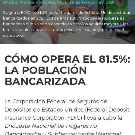
Unidos
,
Pagos digitales
,
Sucursales bancarias
,
USA
Según la FDIC, el 81.5% de los hogares de Estados Unidos estaban
bancarizados en 2021. Los cajeros automáticos y las sucursales
bancarias siguen siendo esenciales para los adultos mayores, las
familias rurales, aquellas con ingresos más bajos, y menor nivel
educativo.
CÓMO OPERA EL 81.5%:
LA POBLACIÓN
BANCARIZADA
La Corporación Federal de Seguros de
Depósitos de Estados Unidos (Federal Deposit
Insurance Corporation, FDIC) lleva a cabo la
Encuesta Nacional de Hogares no
Bancarizados y Subbancarizados
(
National