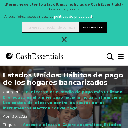
¡Permanece atento a las últimas noticias de CashEssentials! -
beyond payments
Al suscribirse, acepta nuestras
políticas de privacidad
.
SUSCRÍBETE
×
Estados Unidos: Hábitos de pago
de los hogares bancarizados
Categorías :
El efectivo es el medio de pago más utilizado
,
El efectivo es el primer paso hacia la inclusión financiera
,
Los costos del efectivo contra los costos de los
instrumentos electrónicos de pago
April 30, 2023
Etiquetas :
Acceso a efectivo
,
Cajero automático
,
Estados