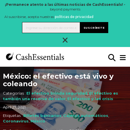
¡Permanece atento a las últimas noticias de CashEssentials! -
beyond payments
Al suscribirse, acepta nuestras
políticas de privacidad
.
SUSCRÍBETE
×
México: el efectivo está vivo y
coleando
Categorías :
El efectivo brinda seguridad
,
El efectivo es
también una reserva de valor
,
El efectivo y las crisis
April 27, 2021
Etiquetas :
Billetes bancarios
,
Cajeros automáticos
,
Coronavirus
,
México