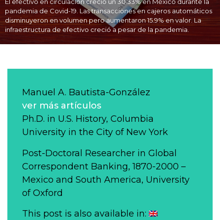
El efectivo en circulación creció un 30.33% en México durante la
pandemia de Covid-19. Las transacciones en cajeros automáticos
disminuyeron en volumen pero aumentaron 15.9% en valor. La
infraestructura de efectivo creció a pesar de la pandemia.
Manuel A. Bautista-González
ver más artículos
Ph.D. in U.S. History, Columbia
University in the City of New York
Post-Doctoral Researcher in Global
Correspondent Banking, 1870-2000 –
Mexico and South America, University
of Oxford
This post is also available in: