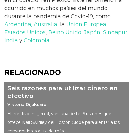
en circulación en México. Este fenómeno ha
ocurrido en muchos países del mundo
durante la pandemia de Covid-19, como
Argentina, Australia,
la
Unión Europea
,
Estados Unidos
,
Reino Unido
,
Japón
,
Singapur
,
India
y
Colombia
.
RELACIONADO
Seis razones para utilizar dinero en
efectivo
Viktoria Dijakovic
El efectivo es genial, y es una de las 6 razones que
ofrece Neil Swidley del Boston Globe para alentar a los
consumidores a usarlo más.